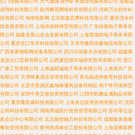
亿门传媒有限公司
天气预报
徐州矿务报业传媒有限公司
成都柒
凌翔科技有限公司
扬州狮尼网络科技有限公司
河南万企软件科
技有限公司
海南电影网
北京皓森宏腾科技有限公司
重庆优永科
技发展有限公司
上海诗诺静商贸有限公司
广东绿瘦电子商务有
限公司
福建龙寨山农业发展有限公司
上海雷瑞炫电子商务有限
公司
重庆笑口常开科技有限公司
天津市隆阳佳豪物流有限公司
广西有家物联网设备有限公司
四川伍福春木业有限公司
福建康
龙进出口贸易有限公司
山西麦思德市场研究咨询有限公司
浙江
广泰工贸有限公司
上海诚煜诚电子商务有限公司
上海美肖广告
有限公司
天津蜂巢酒店管理有限公司
青岛栎进婷教育科技咨询
有限公司
太原市晋源区鑫旭峰通风设备经销处
南宁终符填商贸
有限公司
深圳中美文旅投资有限公司
江阴市欧鹏金属制品有限
公司
重庆隆笙威科技有限公司
上海炎志投资咨询有限公司
沈阳
云邦科技有限公司
湖南博诚医疗投资管理有限公司
苏州零伍柒
贰会议中心有限公司
北京融智融力科技有限公司
成都集美渔泰
餐饮管理有限公司
衢州南高峰化工股份有限公司
上海居燃客网